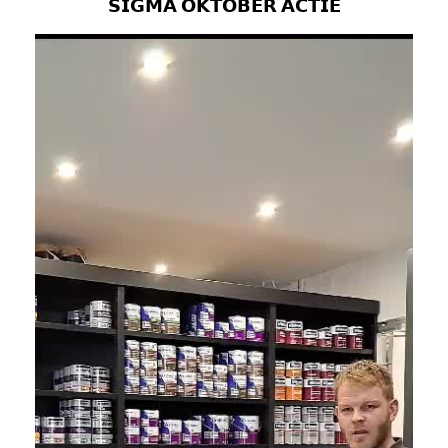
𝗦𝗜𝗚𝗠𝗔 𝗢𝗞𝗧𝗢𝗕𝗘𝗥 𝗔𝗖𝗧𝗜𝗘